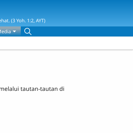
t. (3 Yoh. 1:2, AYT)
edia
elalui tautan-tautan di