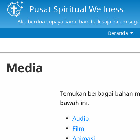
Skip to main content
Pusat Spiritual Wellness
Aku berdoa supaya kamu baik-baik saja dalam segala
Beranda
Media
Temukan berbagai bahan mul
bawah ini.
Audio
Film
Animasi