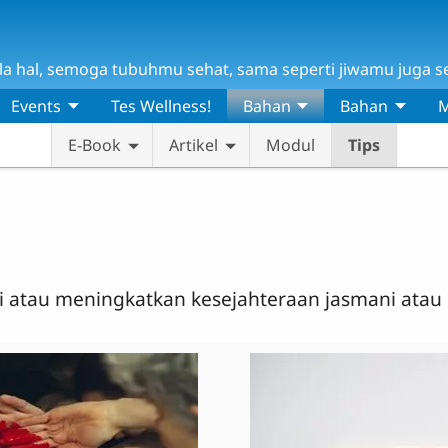
 hal, semoga tubuhmu sehat, sama seperti jiwamu juga seha
Events
Tes Wellness!
Bahan
Bahan
M
E-Book
Artikel
Modul
Tips
 atau meningkatkan kesejahteraan jasmani atau ro