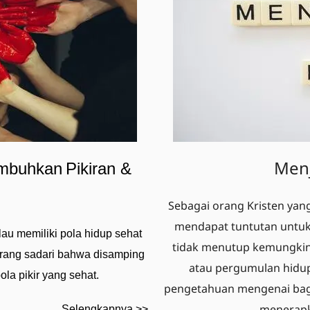
Menj
mbuhkan
Pikiran & 
Sebagai orang Kristen yang
mendapat tuntutan untuk
au memiliki pola hidup sehat 
tidak menutup kemungkinan
orang sadari bahwa disamping 
atau pergumulan hidup.
ola pikir yang sehat.
pengetahuan mengenai baga
menerapk
Selengkapnya >>