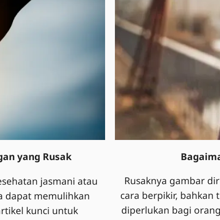
Bagaiman
an yang Rusak
Rusaknya gambar diri
esehatan jasmani atau
cara berpikir, bahkan
ta dapat memulihkan
diperlukan bagi oran
tikel kunci untuk