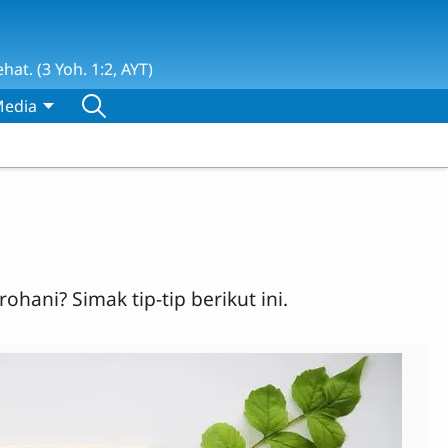
t. (3 Yoh. 1:2, AYT)
edia
hani? Simak tip-tip berikut ini.