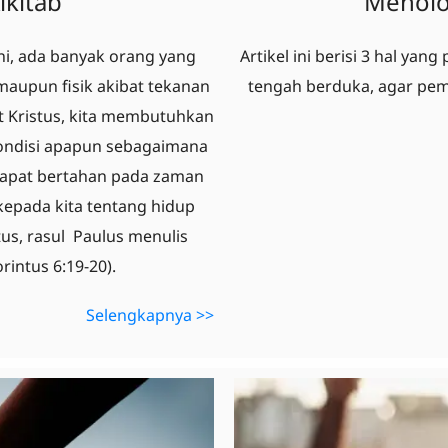
lkitab
Menolo
ni, ada banyak orang yang
Artikel ini berisi 3 hal yan
aupun fisik akibat tekanan
tengah berduka, agar pemu
t Kristus, kita membutuhkan
kondisi apapun sebagaimana
 dapat bertahan pada zaman
 kepada kita tentang hidup
us, rasul Paulus menulis
rintus 6:19-20).
Selengkapnya >>